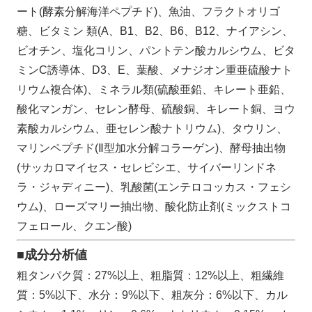
ート(酵素分解海洋ペプチド)、魚油、フラクトオリゴ
糖、ビタミン 類(A、B1、B2、B6、B12、ナイアシン、
ビオチン、塩化コリン、パントテン酸カルシウム、ビタ
ミンC誘導体、D3、E、葉酸、メナジオン重亜硫酸ナト
リウム複合体)、ミネラル類(硫酸亜鉛、キレート亜鉛、
酸化マンガン、セレン酵母、硫酸銅、キレート銅、ヨウ
素酸カルシウム、亜セレン酸ナトリウム)、タウリン、
マリンペプチド(Ⅱ型加水分解コラーゲン)、酵母抽出物
(サッカロマイセス・セレビシエ、サイバーリンドネ
ラ・ジャディニー)、乳酸菌(エンテロコッカス・フェシ
ウム)、ローズマリー抽出物、酸化防止剤(ミックストコ
フェロール、クエン酸)
■成分分析値
粗タンパク質：27%以上、粗脂質：12%以上、粗繊維
質：5%以下、水分：9%以下、粗灰分：6%以下、カル