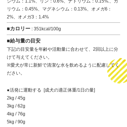
シウム：1.1%、リン：0.6%、ナトリウム：0.15%.、カ
リウム：0.45%、マグネシウム：0.13%、オメガ6：
2%、オメガ3：1.4%
■カロリー
: 351kcal/100g
■給与量の目安
下記の目安量を年齢や活動量に合わせて、2回以上に分
けて与えてください。
※愛犬が常に新鮮で清潔な水を飲めるように配慮してく
ださい。
●活発に運動する [成犬の適正体重/1日の量]
2kg / 45g
3kg / 62g
4kg / 76g
5kg / 90g